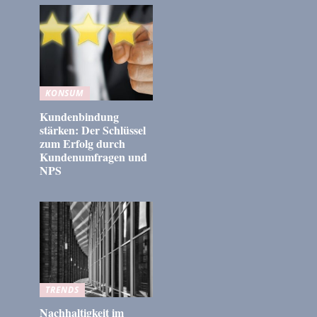
KONSUM
Kundenbindung
stärken: Der Schlüssel
zum Erfolg durch
Kundenumfragen und
NPS
TRENDS
Nachhaltigkeit im