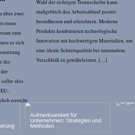
Wahl der richtigen Trennscheibe kann
maßgeblich den Arbeitsablauf positiv
n über zwei
beeinflussen und erleichtern. Moderne
um einen
Produkte kombinieren technologische
parsam zum
Innovation mit hochwertigen Materialien, um
uss es sich
eine ideale Schnittqualität bei minimalem
ienutzung
Verschleiß zu gewährleisten. […]
r der
 der
 sollte also
Die Wi
 EU-
Kreati
effek
lich erreicht
Organ
Aufmerksamkeit für
Unternehmen: Strategien und
nerung
Methoden