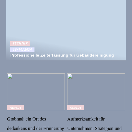
TECHNIK
16/10/2024
Professionelle Zeiterfassung für Gebäudereinigung
TRENDS
TRENDS
Grabmal: ein Ort des
Aufmerksamkeit für
dedenkens und der Erinnerung
Unternehmen: Strategien und