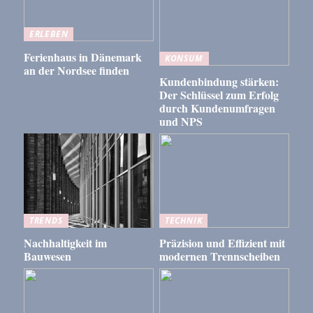
ERLEBEN
Ferienhaus in Dänemark
KONSUM
an der Nordsee finden
Kundenbindung stärken:
Der Schlüssel zum Erfolg
durch Kundenumfragen
und NPS
TRENDS
TECHNIK
Nachhaltigkeit im
Präzision und Effizient mit
Bauwesen
modernen Trennscheiben