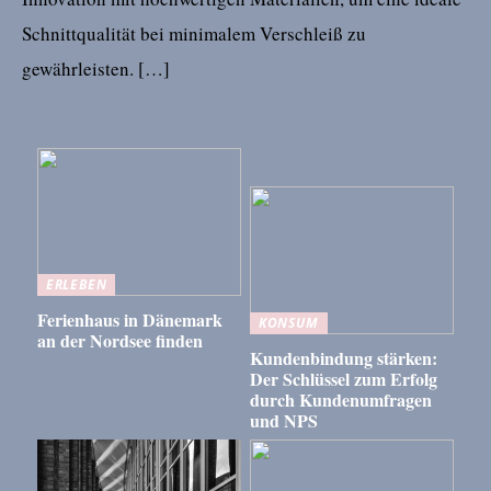
Schnittqualität bei minimalem Verschleiß zu
gewährleisten. […]
ERLEBEN
Ferienhaus in Dänemark
KONSUM
an der Nordsee finden
Kundenbindung stärken:
Der Schlüssel zum Erfolg
durch Kundenumfragen
und NPS