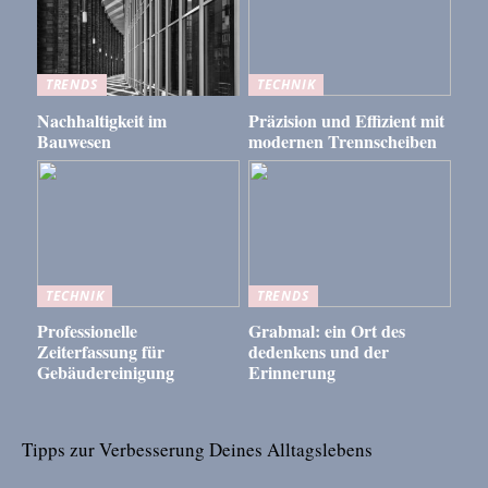
TRENDS
TECHNIK
Nachhaltigkeit im
Präzision und Effizient mit
Bauwesen
modernen Trennscheiben
TECHNIK
TRENDS
Professionelle
Grabmal: ein Ort des
Zeiterfassung für
dedenkens und der
Gebäudereinigung
Erinnerung
Tipps zur Verbesserung Deines Alltagslebens