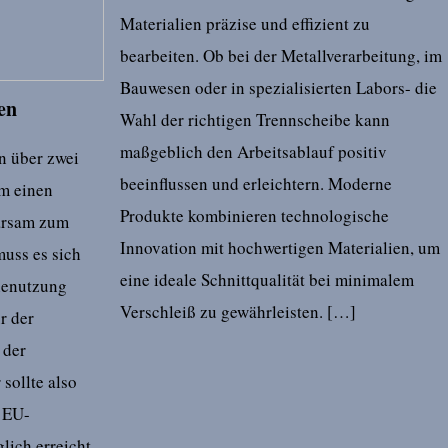
Materialien präzise und effizient zu
bearbeiten. Ob bei der Metallverarbeitung, im
Bauwesen oder in spezialisierten Labors- die
en
Wahl der richtigen Trennscheibe kann
maßgeblich den Arbeitsablauf positiv
n über zwei
beeinflussen und erleichtern. Moderne
um einen
Produkte kombinieren technologische
parsam zum
Innovation mit hochwertigen Materialien, um
uss es sich
eine ideale Schnittqualität bei minimalem
ienutzung
Verschleiß zu gewährleisten. […]
r der
 der
 sollte also
Die Wi
 EU-
Aufmerksamkeit für
Kreati
Unternehmen: Strategien und
effek
lich erreicht