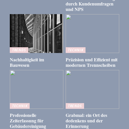
durch Kundenumfragen
und NPS
TRENDS
TECHNIK
Nachhaltigkeit im
Präzision und Effizient mit
Bauwesen
modernen Trennscheiben
TECHNIK
TRENDS
Professionelle
Grabmal: ein Ort des
Zeiterfassung für
dedenkens und der
Gebäudereinigung
Erinnerung